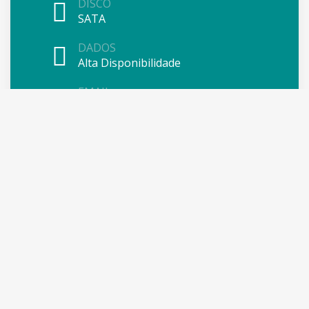
DISCO
SATA
DADOS
Alta Disponibilidade
EMAIL
Emails Ilimitados
DOMINIOS
Ilimitados
recomendado
Servidor Dedicado
Começando a: