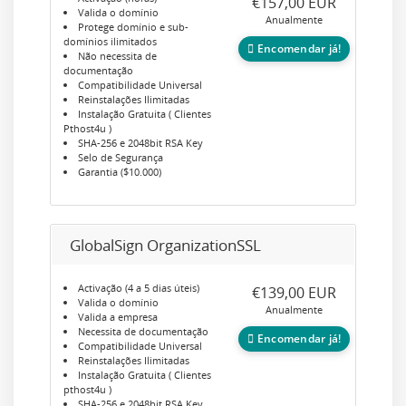
€157,00 EUR
Valida o domínio
Anualmente
Protege domínio e sub-
domínios ilimitados
Encomendar já!
Não necessita de
documentação
Compatibilidade Universal
Reinstalações Ilimitadas
Instalação Gratuita ( Clientes
Pthost4u )
SHA-256 e 2048bit RSA Key
Selo de Segurança
Garantia ($10.000)
GlobalSign OrganizationSSL
Activação (4 a 5 dias úteis)
€139,00 EUR
Valida o domínio
Anualmente
Valida a empresa
Necessita de documentação
Encomendar já!
Compatibilidade Universal
Reinstalações Ilimitadas
Instalação Gratuita ( Clientes
pthost4u )
SHA-256 e 2048bit RSA Key