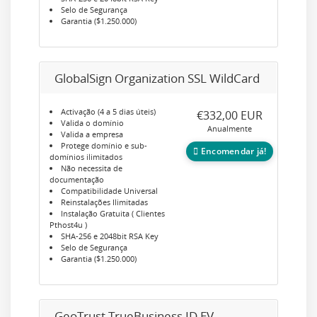
Selo de Segurança
Garantia ($1.250.000)
GlobalSign Organization SSL WildCard
Activação (4 a 5 dias úteis)
€332,00 EUR
Valida o domínio
Anualmente
Valida a empresa
Protege domínio e sub-
Encomendar já!
domínios ilimitados
Não necessita de
documentação
Compatibilidade Universal
Reinstalações Ilimitadas
Instalação Gratuita ( Clientes
Pthost4u )
SHA-256 e 2048bit RSA Key
Selo de Segurança
Garantia ($1.250.000)
GeoTrust TrueBusiness ID EV