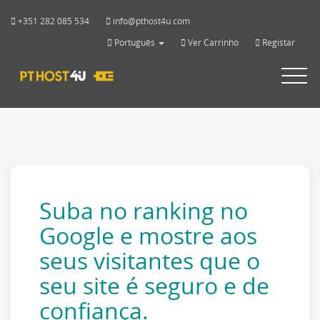
+351 282 085 534
info@pthost4u.com
Português
Ver Carrinho
Registar
Toggle
navigat
Suba no ranking no
Google e mostre aos
seus visitantes que o
seu site é seguro e de
confiança.