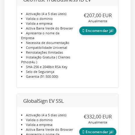
Activação (4 a 5 dias úteis)
€207,00 EUR
Valida o domínio
Anualmente
Valida a empresa
Activa Barra Verde do Browser
Encomendar já!
Apresenta o nome da
Empresa
Necessita de documentação
Compatibilidade Universal
Reinstalações Ilimitadas
Instalação Gratuita ( Clientes
Pthost4u )
SHA-256 e 2048bit RSA Key
Selo de Segurança
Garantia ($1.500.000)
GlobalSign EV SSL
Activação (4 a 5 dias úteis)
€332,00 EUR
Valida o domínio
Anualmente
Valida a empresa
Activa Barra Verde do Browser
Encomendar já!
Apresenta o nome da