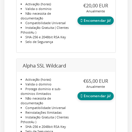
Activação (horas)
€20,00 EUR
Valida o domínio
Anualmente
Não necessita de
documentação
Encomendar já!
Compatibilidade Universal
Instalação Gratuita ( Clientes
Pthost4u )
SHA-256 e 2048bit RSA Key
Selo de Segurança
Alpha SSL Wildcard
Activação (horas)
€65,00 EUR
Valida o domínio
Anualmente
Protege domínio e sub-
domínios ilimitados
Encomendar já!
Não necessita de
documentação
Compatibilidade Universal
Reinstalações Ilimitadas
Instalação Gratuita ( Clientes
Pthost4u )
SHA-256 e 2048bit RSA Key
Selo de Segurança