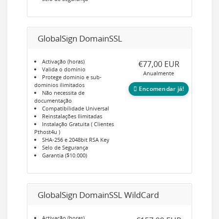
GlobalSign DomainSSL
Activação (horas)
€77,00 EUR
Valida o domínio
Anualmente
Protege domínio e sub-
domínios ilimitados
Encomendar já!
Não necessita de
documentação
Compatibilidade Universal
Reinstalações Ilimitadas
Instalação Gratuita ( Clientes
Pthost4u )
SHA-256 e 2048bit RSA Key
Selo de Segurança
Garantia ($10.000)
GlobalSign DomainSSL WildCard
Activação (horas)