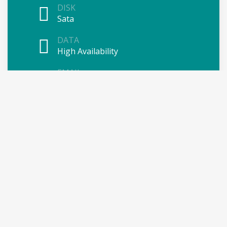
DISK
Sata
DATA
High Availability
EMAIL
Unlimited Emails
TLD
Unlimited
recommended