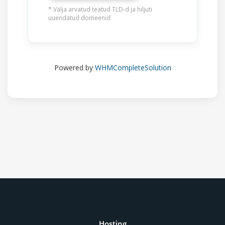
* Välja arvatud teatud TLD-d ja hiljuti
uuendatud domeenid
Powered by
WHMCompleteSolution
Hosting